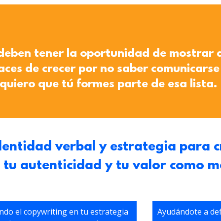
deben tener la oportunidad de mostrar 
aces de crecer por no saber comunicars
 quiero que tú formes parte de esa lista.
entidad verbal y estrategia para c
 tu autenticidad y tu valor como m
ndo el copywriting en tu estrategia
Ayudándote a def