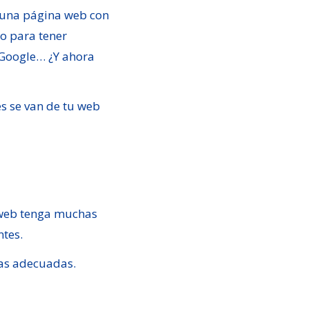
 una página web con
ro para tener
n Google… ¿Y ahora
es se van de tu web
u web tenga muchas
entes.
ras adecuadas.