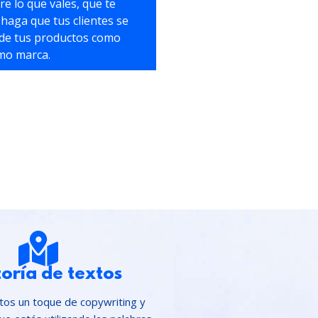
e lo que vales, que te
haga que tus clientes se
de tus productos como
omo marca.
oría de textos
xtos un toque de copywriting y