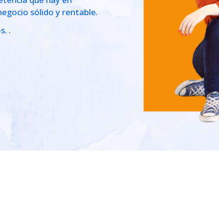
negocio sólido y rentable.
os.
.