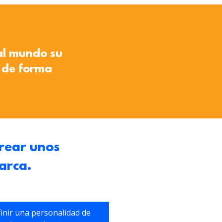
al mundo su
e de forma
rear unos
arca.
inir una personalidad de