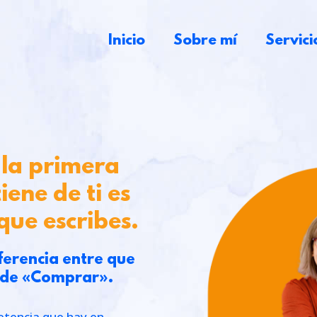
Inicio
Sobre mí
Servici
, la primera
iene de ti es
que escribes.
ferencia entre que
 de «Comprar».
etencia que hay en