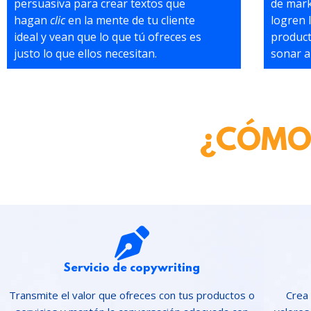
persuasiva para crear textos que
de mark
hagan
clic
en la mente de tu cliente
logren 
ideal y vean que lo que tú ofreces es
product
justo lo que ellos necesitan.
sonar a
¿CÓMO
Servicio de copywriting
Transmite el valor que ofreces con tus productos o
Crea